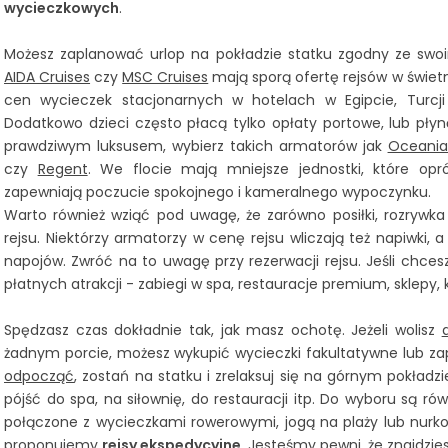
wycieczkowych
.
Możesz zaplanować urlop na pokładzie statku zgodny ze sw
AIDA Cruises
czy
MSC Cruises
mają sporą ofertę rejsów w świet
cen wycieczek stacjonarnych w hotelach w Egipcie, Turcji 
Dodatkowo dzieci często płacą tylko opłaty portowe, lub płyną
prawdziwym luksusem, wybierz takich armatorów jak
Oceania
czy
Regent
. We flocie mają mniejsze jednostki, które opr
zapewniają poczucie spokojnego i kameralnego wypoczynku.
Warto również wziąć pod uwagę, że zarówno posiłki, rozrywka 
rejsu. Niektórzy armatorzy w cenę rejsu wliczają też napiwki,
napojów. Zwróć na to uwagę przy rezerwacji rejsu. Jeśli chces
płatnych atrakcji - zabiegi w spa, restauracje premium, sklepy, 
Spędzasz czas dokładnie tak, jak masz ochotę. Jeżeli wolisz
żadnym porcie, możesz wykupić wycieczki fakultatywne lub zap
odpocząć
, zostań na statku i zrelaksuj się na górnym pokładzi
pójść do spa, na siłownię, do restauracji itp. Do wyboru są ró
połączone z wycieczkami rowerowymi, jogą na plaży lub nurk
proponujemy
rejsy ekspedycyjne
. Jesteśmy pewni, że znajdzies