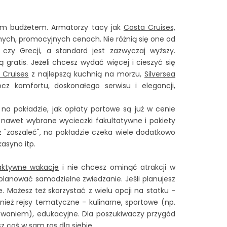
oim budżetem. Armatorzy tacy jak
Costa Cruises,
nych, promocyjnych cenach. Nie różnią się one od
czy Grecji, a standard jest zazwyczaj wyższy.
 gratis. Jeżeli chcesz wydać więcej i cieszyć się
 Cruises
z najlepszą kuchnią na morzu,
Silversea
ócz komfortu, doskonałego serwisu i elegancji,
na pokładzie, jak opłaty portowe są już w cenie
 a nawet wybrane wycieczki fakultatywne i pakiety
z "zaszaleć", na pokładzie czeka wiele dodatkowo
kasyno itp.
aktywne wakacje
i nie chcesz ominąć atrakcji w
lanować samodzielne zwiedzanie. Jeśli planujesz
e. Możesz też skorzystać z wielu opcji na statku -
wnież rejsy tematyczne - kulinarne, sportowe (np.
owaniem), edukacyjne. Dla poszukiwaczy przygód
z coś w sam ras dla siebie.