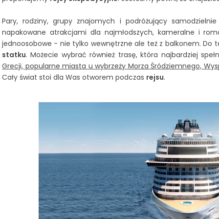
Pary, rodziny, grupy znajomych i podróżujący samodzielni
napakowane atrakcjami dla najmłodszych, kameralne i rom
jednoosobowe - nie tylko wewnętrzne ale też z balkonem. Do t
statku
. Możecie wybrać również trasę, która najbardziej spe
Grecji, popularne miasta u wybrzeży Morza Śródziemnego, Wysp
Cały świat stoi dla Was otworem podczas
rejsu
.