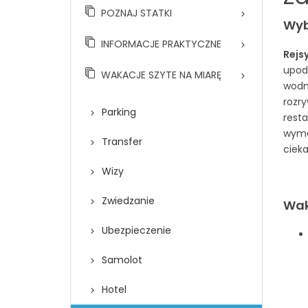
POZNAJ STATKI
Wybi
INFORMACJE PRAKTYCZNE
Posiłki
Rejs
upod
WAKACJE SZYTE NA MIARĘ
Rozrywka
Jak zarezerwować rejs?
wodn
rozr
Bezpieczeństwo
Warunki wjazdowe
Parking
rest
wyma
Kabiny
Dlaczego rejs?
Transfer
ciek
Aktywność
Zanim popłyniesz
Wizy
Dla dzieci
Statki
Zwiedzanie
Wak
Relaks
Kierunki
Ubezpieczenie
Przed i po rejsie
Samolot
Hotel