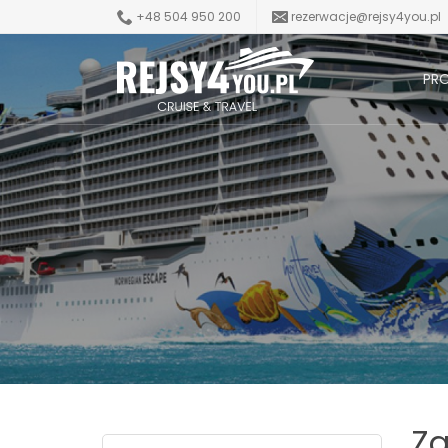
+48 504 950 200
rezerwacje@rejsy4you.pl
PR
Za