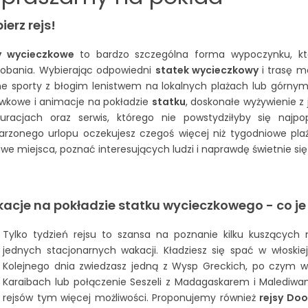
erz rejs!
y wycieczkowe
to bardzo szczególna forma wypoczynku, kt
obania. Wybierając odpowiedni
statek wycieczkowy
i trasę 
e sporty z błogim lenistwem na lokalnych plażach lub górny
ywkowe i animacje na pokładzie
statku
, doskonałe wyżywienie z
auracjach oraz serwis, którego nie powstydziłyby się najpo
rzonego urlopu oczekujesz czegoś więcej niż tygodniowe pl
awe miejsca, poznać interesujących ludzi i naprawdę świetnie s
acje na pokładzie statku wycieczkowego - co je
Tylko tydzień rejsu to szansa na poznanie kilku kuszących
jednych stacjonarnych wakacji. Kładziesz się spać w włoskie
Kolejnego dnia zwiedzasz jedną z Wysp Greckich, po czym w
Karaibach lub połączenie Seszeli z Madagaskarem i Malediwam
rejsów tym więcej możliwości. Proponujemy również
rejsy Do