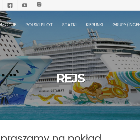
OMOCJE
POLSKI PILOT
STATKI
KIERUNKI
GRUPY/INCEN
REJS
praszamy na pokład