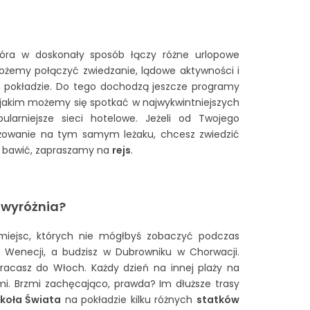
óra w doskonały sposób łączy różne urlopowe
możemy połączyć zwiedzanie, lądowe aktywności i
m pokładzie. Do tego dochodzą jeszcze programy
 jakim możemy się spotkać w najwykwintniejszych
pularniejsze sieci hotelowe. Jeżeli od Twojego
ażowanie na tym samym leżaku, chcesz zwiedzić
ię bawić, zapraszamy na
rejs
.
 wyróżnia?
 miejsc, których nie mógłbyś zobaczyć podczas
j Wenecji, a budzisz w Dubrowniku w Chorwacji.
racasz do Włoch. Każdy dzień na innej plaży na
i. Brzmi zachęcająco, prawda? Im dłuższe trasy
okoła Świata
na pokładzie kilku różnych
statków