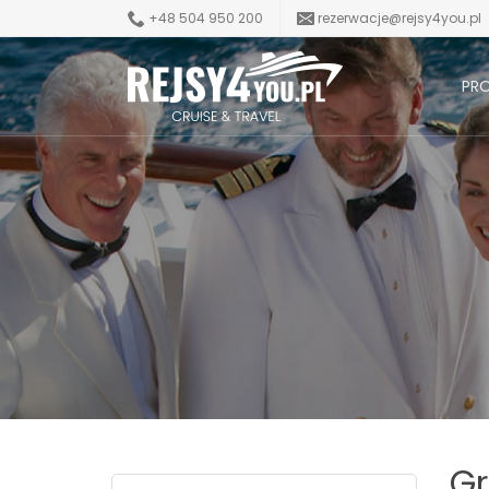
+48 504 950 200
rezerwacje@rejsy4you.pl
PR
Gr