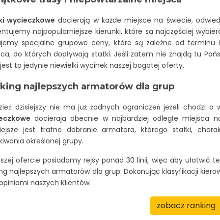
ki wycieczkowe
docierają w każde miejsce na świecie, odwiedz
ntujemy najpopularniejsze kierunki, które są najczęściej wybi
jemy specjalne grupowe ceny, które są zależne od terminu i 
ca, do których dopływają statki. Jeśli zatem nie znajdą tu Pan
 jest to jedynie niewielki wycinek naszej bogatej oferty.
king najlepszych armatorów dla grup
ień dzisiejszy nie ma już żadnych ograniczeń jeżeli chodzi o
eczkowe
docierają obecnie w najbardziej odległe miejsca na
niejsze jest trafne dobranie armatora, którego statki, charak
iwania określonej grupy.
zej ofercie posiadamy rejsy ponad 30 linii, więc aby ułatwić t
ng najlepszych armatorów dla grup. Dokonując klasyfikacji kier
opiniami naszych Klientów.
zobacz ranking