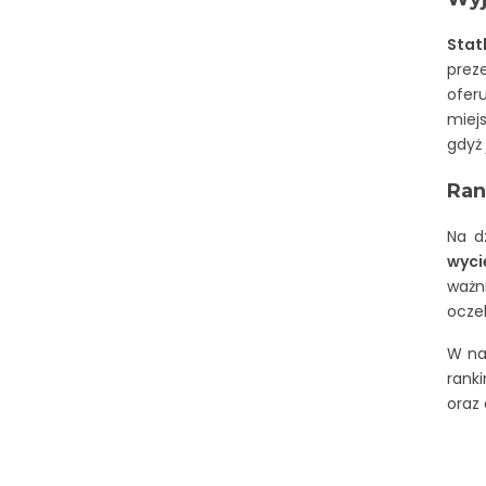
Stat
preze
oferu
miejs
gdyż
Ran
Na dz
wyci
waż
oczek
W nas
ranki
oraz 