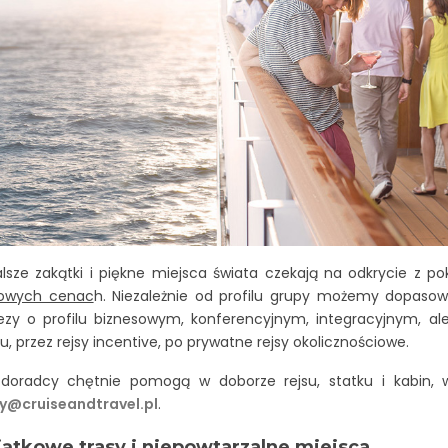
alsze zakątki i piękne miejsca świata czekają na odkrycie z 
owych cenac
h. Niezależnie od profilu grupy możemy dopaso
ezy o profilu biznesowym, konferencyjnym, integracyjnym, a
, przez rejsy incentive, po prywatne rejsy okolicznościowe.
 doradcy chętnie pomogą w doborze rejsu, statku i kabin,
y@cruiseandtravel.pl
.
ątkowe trasy i niepowtarzalne miejsca