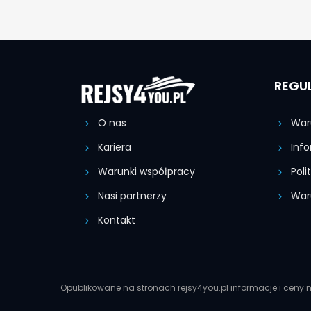
REGU
O nas
Waru
Kariera
Info
Warunki współpracy
Poli
Nasi partnerzy
Waru
Kontakt
Opublikowane na stronach rejsy4you.pl informacje i ceny n