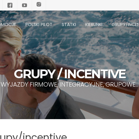
OMOCJE
POLSKI PILOT
STATKI
KIERUNKI
GRUPY/INCEN
GRUPY / INCENTIVE
WYJAZDY FIRMOWE, INTEGRACYJNE, GRUPOWE...
upy/incentive