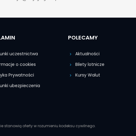
LAMIN
POLECAMY
nki uczestnictwa
Aktualności
rmacje o cookies
Bilety lotnicze
tyka Prywatności
Kursy Walut
nki ubezpieczenia
ie stanowią oferty w rozumieniu kodeksu cywilnego.