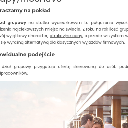
raszamy na pokład
azd grupowy
na statku wycieczkowym to połączenie wysoki
zenia najciekawszych miejsc na świecie. Z roku na rok ilość gru
wój wyjątkowy charakter,
atrakcyjne ceny
, a przede wszystkim 
y się wyraźną alternatywą dla klasycznych wyjazdów firmowych.
ywidualne podejście
 dział grupowy przygotuje ofertę skierowaną do osób podró
łpracowników.