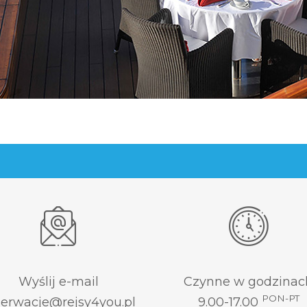
Wyślij e-mail
Czynne w godzinac
PON-PT
zerwacje@rejsy4you.pl
9.00-17.00