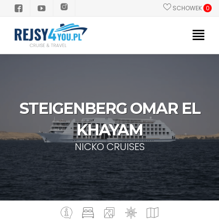
SCHOWEK
0
PROMOCJE
POLSKI PILOT
STEIGENBERG OMAR EL
STATKI
KHAYAM
KIERUNKI
NICKO CRUISES
GRUPY/INCENTIVE
INFORMACJE PRAKTYCZNE
Dlaczego Rejs?
Zanim popłyniesz