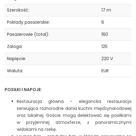
Szerokość:
17 m
Pokłady pasażerskie:
6
Pasażerowie (total):
160
Załoga:
125
Napięcie:
220 V
Waluta:
EUR
POSIŁKI I NAPOJE:
Restauracja główna – elegancka restauracja
serwująca różnorodne dania kuchni międzynarodowej
oraz lokalnej. Goście mogą delektować się posiłkami
w przyjemnej atmosferze, z panoramicznymi
widokami na rzekę.