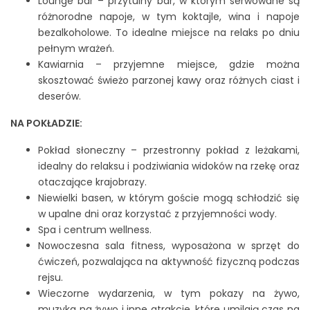
Lounge bar – przytulny bar, w którym serwowane są
różnorodne napoje, w tym koktajle, wina i napoje
bezalkoholowe. To idealne miejsce na relaks po dniu
pełnym wrażeń.
Kawiarnia – przyjemne miejsce, gdzie można
skosztować świeżo parzonej kawy oraz różnych ciast i
deserów.
NA POKŁADZIE:
Pokład słoneczny – przestronny pokład z leżakami,
idealny do relaksu i podziwiania widoków na rzekę oraz
otaczające krajobrazy.
Niewielki basen, w którym goście mogą schłodzić się
w upalne dni oraz korzystać z przyjemności wody.
Spa i centrum wellness.
Nowoczesna sala fitness, wyposażona w sprzęt do
ćwiczeń, pozwalająca na aktywność fizyczną podczas
rejsu.
Wieczorne wydarzenia, w tym pokazy na żywo,
muzyka na żywo i inne atrakcje, które umilają czas na