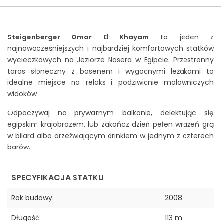
Jak zarezerwować rejs?
Steigenberger Omar El Khayam
to jeden z
KONTAKT
najnowocześniejszych i najbardziej komfortowych statków
wycieczkowych na Jeziorze Nasera w Egipcie. Przestronny
taras słoneczny z basenem i wygodnymi leżakami to
idealne miejsce na relaks i podziwianie malowniczych
widoków.
Odpoczywaj na prywatnym balkonie, delektując się
egipskim krajobrazem, lub zakończ dzień pełen wrażeń grą
w bilard albo orzeźwiającym drinkiem w jednym z czterech
barów.
SPECYFIKACJA STATKU
Rok budowy:
2008
Długość:
113 m