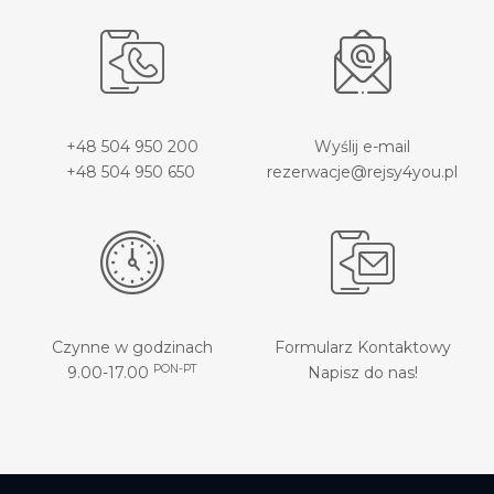
+48 504 950 200
Wyślij e-mail
+48 504 950 650
rezerwacje@rejsy4you.pl
Czynne w godzinach
Formularz Kontaktowy
PON-PT
9.00-17.00
Napisz do nas!