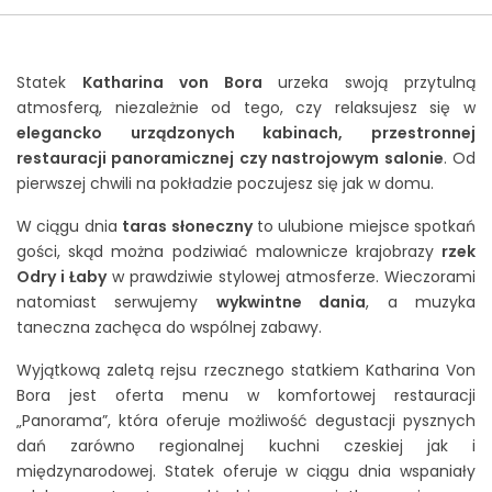
Jak zarezerwować rejs?
Statek
Katharina von Bora
urzeka swoją przytulną
KONTAKT
atmosferą, niezależnie od tego, czy relaksujesz się w
elegancko urządzonych kabinach, przestronnej
restauracji panoramicznej czy nastrojowym salonie
. Od
pierwszej chwili na pokładzie poczujesz się jak w domu.
W ciągu dnia
taras słoneczny
to ulubione miejsce spotkań
gości, skąd można podziwiać malownicze krajobrazy
rzek
Odry i Łaby
w prawdziwie stylowej atmosferze. Wieczorami
natomiast serwujemy
wykwintne dania
, a muzyka
taneczna zachęca do wspólnej zabawy.
Wyjątkową zaletą rejsu rzecznego statkiem Katharina Von
Bora jest oferta menu w komfortowej restauracji
„Panorama”, która oferuje możliwość degustacji pysznych
dań zarówno regionalnej kuchni czeskiej jak i
międzynarodowej. Statek oferuje w ciągu dnia wspaniały