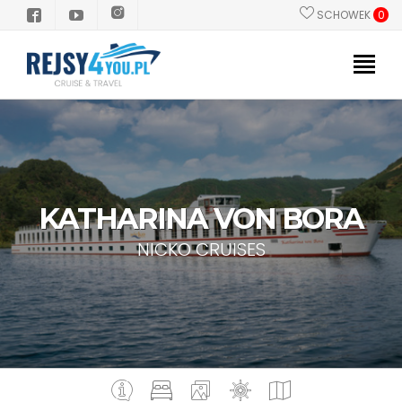
SCHOWEK
0
PROMOCJE
POLSKI PILOT
STATKI
KATHARINA VON BORA
KIERUNKI
NICKO CRUISES
GRUPY/INCENTIVE
INFORMACJE PRAKTYCZNE
Dlaczego Rejs?
Zanim popłyniesz