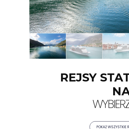
REJSY STA
NA
WYBIERZ
POKAŻ WSZYSTKIE 