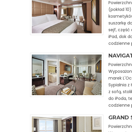
Powierzchni
(pokład 10
kosmetyków 
suszarkę do
sejf, część 
iPad, dok d
codzienne 
NAVIGA
Powierzchni
Wyposażon
marek L'Occ
Sypialnia z
z sofą, stol
do iPoda, t
codzienne 
GRAND 
Powierzchni