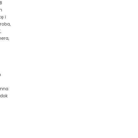
B
m
ę i
roba,
,
nera,
h
enna
 dok