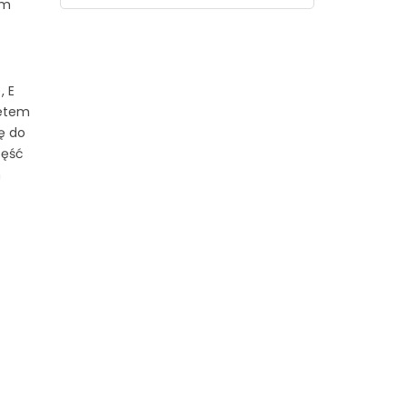
em
, E
letem
kę do
zęść
m