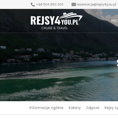
+48 504 950 200
rezerwacje@rejsy4you.pl
PR
Informacje ogólne
Kabiny
Zdjęcia
Rejsy 