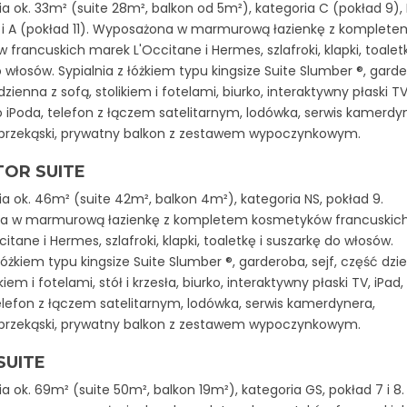
a ok. 33m² (suite 28m², balkon od 5m²), kategoria C (pokład 9), 
) i A (pokład 11). Wyposażona w marmurową łazienkę z komplete
francuskich marek L'Occitane i Hermes, szlafroki, klapki, toaletk
 włosów. Sypialnia z łóżkiem typu kingsize Suite Slumber ®, garde
dzienna z sofą, stolikiem i fotelami, biurko, interaktywny płaski TV
o iPoda, telefon z łączem satelitarnym, lodówka, serwis kamerdy
przekąski, prywatny balkon z zestawem wypoczynkowym.
TOR SUITE
a ok. 46m² (suite 42m², balkon 4m²), kategoria NS, pokład 9.
a w marmurową łazienkę z kompletem kosmetyków francuskic
itane i Hermes, szlafroki, klapki, toaletkę i suszarkę do włosów.
 łóżkiem typu kingsize Suite Slumber ®, garderoba, sejf, część dzi
ikiem i fotelami, stół i krzesła, biurko, interaktywny płaski TV, iPad,
elefon z łączem satelitarnym, lodówka, serwis kamerdynera,
przekąski, prywatny balkon z zestawem wypoczynkowym.
SUITE
a ok. 69m² (suite 50m², balkon 19m²), kategoria GS, pokład 7 i 8.