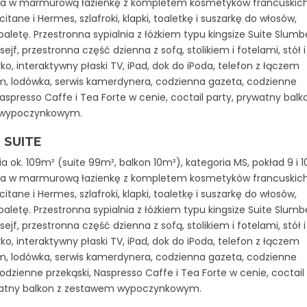
a w marmurową łazienkę z kompletem kosmetyków francuskic
itane i Hermes, szlafroki, klapki, toaletkę i suszarkę do włosów,
oaletę. Przestronna sypialnia z łóżkiem typu kingsize Suite Slumbe
ejf, przestronna część dzienna z sofą, stolikiem i fotelami, stół i
urko, interaktywny płaski TV, iPad, dok do iPoda, telefon z łączem
ym, lodówka, serwis kamerdynera, codzienna gazeta, codzienne
Naspresso Caffe i Tea Forte w cenie, coctail party, prywatny balk
wypoczynkowym.
 SUITE
a ok. 109m² (suite 99m², balkon 10m²), kategoria MS, pokład 9 i 10
a w marmurową łazienkę z kompletem kosmetyków francuskic
itane i Hermes, szlafroki, klapki, toaletkę i suszarkę do włosów,
oaletę. Przestronna sypialnia z łóżkiem typu kingsize Suite Slumbe
ejf, przestronna część dzienna z sofą, stolikiem i fotelami, stół i
urko, interaktywny płaski TV, iPad, dok do iPoda, telefon z łączem
ym, lodówka, serwis kamerdynera, codzienna gazeta, codzienne
codzienne przekąski, Naspresso Caffe i Tea Forte w cenie, coctail
watny balkon z zestawem wypoczynkowym.