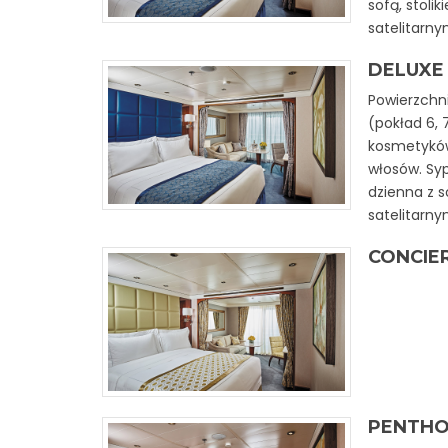
sofą, stolik
satelitarny
DELUXE 
Powierzchni
(pokład 6,
kosmetyków 
włosów. Syp
dzienna z s
satelitarn
CONCIER
PENTHO