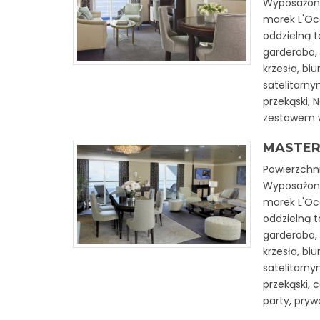
Wyposażon
marek L'Occ
oddzielną t
garderoba, s
krzesła, bi
satelitarn
przekąski, 
zestawem 
MASTER
Powierzchni
Wyposażon
marek L'Occ
oddzielną t
garderoba, s
krzesła, bi
satelitarn
przekąski, 
party, pry