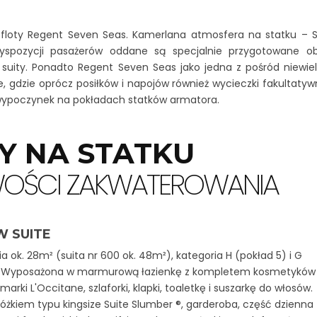
 floty Regent Seven Seas. Kamerlana atmosfera na statku – 
yspozycji pasażerów oddane są specjalnie przygotowane ob
uity. Ponadto Regent Seven Seas jako jedna z pośród niewielu 
ive, gdzie oprócz posiłków i napojów również wycieczki fakultaty
a wypoczynek na pokładach statków armatora.
Y NA STATKU
WOŚCI ZAKWATEROWANIA
 SUITE
a ok. 28m² (suita nr 600 ok. 48m²), kategoria H (pokład 5) i G
. Wyposażona w marmurową łazienkę z kompletem kosmetyków
marki L'Occitane, szlaforki, klapki, toaletkę i suszarkę do włosów.
 łóżkiem typu kingsize Suite Slumber ®, garderoba, część dzienna 