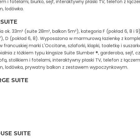
iem i fotelami, biurko, sejf, interaktywny płaski TV, telefon z łącz
m, lodówka.
SUITE
a ok. 33m² (suite 28m², balkon 5m²), kategoria F (pokład 6, 8 i 9)
 7), D (pokład 6, 8). Wyposażona w marmurową łazienkę z komp
francuskiej marki L'Occitane, szlaforki, klapki, toaletkę i suszar
ialnia z łóżkiem typu kingsize Suite Slumber ®, garderoba, sejf, c
ofą, stolikiem i fotelami, interaktywny płaski TV, telefon z łącze
ym, lodówka, prywatny balkon z zestawem wypoczynkowym.
GE SUITE
USE SUITE