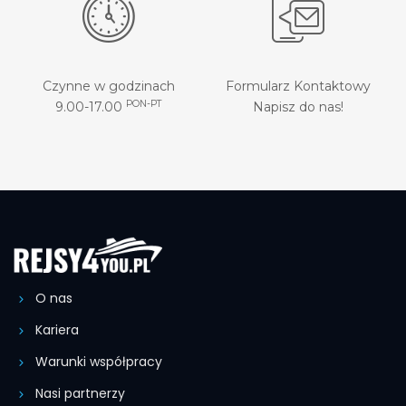
Czynne w godzinach
Formularz Kontaktowy
PON-PT
9.00-17.00
Napisz do nas!
O nas
Kariera
Warunki współpracy
Nasi partnerzy