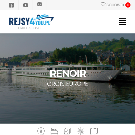
SCHOWEK
0
PROMOCJE
POLSKI PILOT
STATKI
RENOIR
KIERUNKI
CROISIEUROPE
GRUPY/INCENTIVE
INFORMACJE PRAKTYCZNE
Dlaczego Rejs?
Zanim popłyniesz