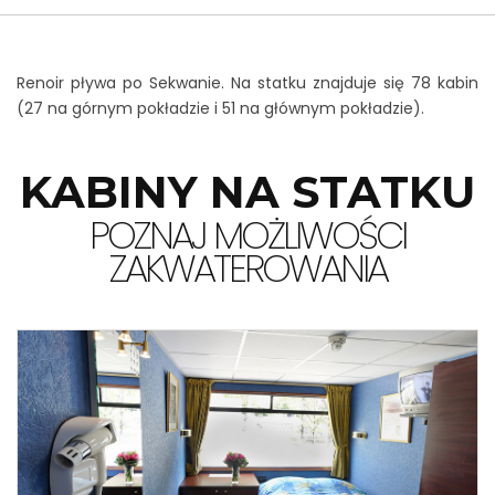
Jak zarezerwować rejs?
Renoir pływa po Sekwanie. Na statku znajduje się 78 kabin
KONTAKT
(27 na górnym pokładzie i 51 na głównym pokładzie).
KABINY NA STATKU
POZNAJ MOŻLIWOŚCI
ZAKWATEROWANIA