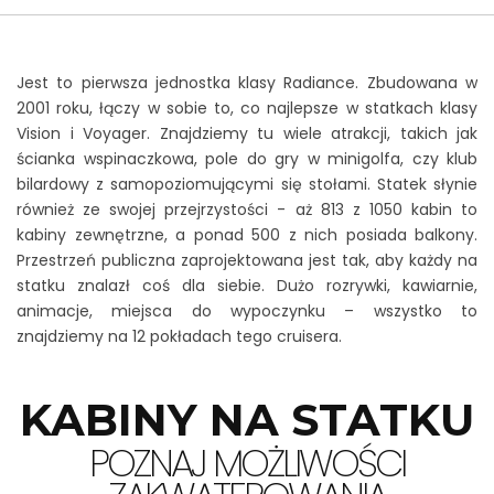
Jak zarezerwować rejs?
Jest to pierwsza jednostka klasy Radiance. Zbudowana w
KONTAKT
2001 roku, łączy w sobie to, co najlepsze w statkach klasy
Vision i Voyager. Znajdziemy tu wiele atrakcji, takich jak
ścianka wspinaczkowa, pole do gry w minigolfa, czy klub
bilardowy z samopoziomującymi się stołami. Statek słynie
również ze swojej przejrzystości - aż 813 z 1050 kabin to
kabiny zewnętrzne, a ponad 500 z nich posiada balkony.
Przestrzeń publiczna zaprojektowana jest tak, aby każdy na
statku znalazł coś dla siebie. Dużo rozrywki, kawiarnie,
animacje, miejsca do wypoczynku – wszystko to
znajdziemy na 12 pokładach tego cruisera.
KABINY NA STATKU
POZNAJ MOŻLIWOŚCI