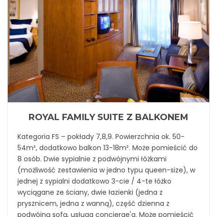
ROYAL FAMILY SUITE Z BALKONEM
Kategoria FS – pokłady 7,8,9. Powierzchnia ok. 50-
54m², dodatkowo balkon 13-18m². Może pomieścić do
8 osób. Dwie sypialnie z podwójnymi łóżkami
(możliwość zestawienia w jedno typu queen-size), w
jednej z sypialni dodatkowo 3-cie / 4-te łóżko
wyciągane ze ściany, dwie łazienki (jedna z
prysznicem, jedna z wanną), część dzienna z
podwójną sofą, usługa concierge'a. Może pomieścić