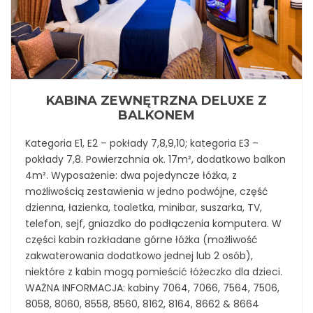
KABINA ZEWNĘTRZNA DELUXE Z
BALKONEM
Kategoria E1, E2 – pokłady 7,8,9,10; kategoria E3 –
pokłady 7,8. Powierzchnia ok. 17m², dodatkowo balkon
4m². Wyposażenie: dwa pojedyncze łóżka, z
możliwością zestawienia w jedno podwójne, część
dzienna, łazienka, toaletka, minibar, suszarka, TV,
telefon, sejf, gniazdko do podłączenia komputera. W
części kabin rozkładane górne łóżka (możliwość
zakwaterowania dodatkowo jednej lub 2 osób),
niektóre z kabin mogą pomieścić łóżeczko dla dzieci.
WAŻNA INFORMACJA: kabiny 7064, 7066, 7564, 7506,
8058, 8060, 8558, 8560, 8162, 8164, 8662 & 8664