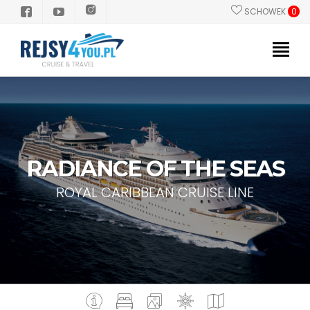
SCHOWEK
0
PROMOCJE
POLSKI PILOT
STATKI
RADIANCE OF THE SEAS
KIERUNKI
ROYAL CARIBBEAN CRUISE LINE
GRUPY/INCENTIVE
INFORMACJE PRAKTYCZNE
Dlaczego Rejs?
Zanim popłyniesz