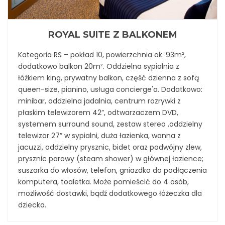
ROYAL SUITE Z BALKONEM
Kategoria RS – pokład 10, powierzchnia ok. 93m²,
dodatkowo balkon 20m². Oddzielna sypialnia z
łóżkiem king, prywatny balkon, część dzienna z sofą
queen-size, pianino, usługa concierge'a. Dodatkowo:
minibar, oddzielna jadalnia, centrum rozrywki z
płaskim telewizorem 42”, odtwarzaczem DVD,
systemem surround sound, zestaw stereo ,oddzielny
telewizor 27” w sypialni, duża łazienka, wanna z
jacuzzi, oddzielny prysznic, bidet oraz podwójny zlew,
prysznic parowy (steam shower) w głównej łazience;
suszarka do włosów, telefon, gniazdko do podłączenia
komputera, toaletka. Może pomieścić do 4 osób,
możliwość dostawki, bądź dodatkowego łóżeczka dla
dziecka.