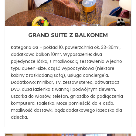
GRAND SUITE Z BALKONEM
Kategoria GS – pokład 10, powierzchnia ok. 33-36m²,
dodatkowo balkon 10m². Wyposażenie: dwa
pojedyncze łóżka, z możliwością zestawienia w jedno
typu queen-size, część wypoczynkowa (niektóre
kabiny z rozkładaną sofą), usługa concierge'a.
Dodatkowo: minibar, TV, zestaw stereo, odtwarzacz
DVD, duża łazienka z wanną i podwójnym zlewem,
uszarka do włosów, telefon, gniazdko do podłączenia
komputera, toaletka. Może pomieścić do 4 osób,
możliwość dostawki, bądź dodatkowego łóżeczka dla
dziecka.