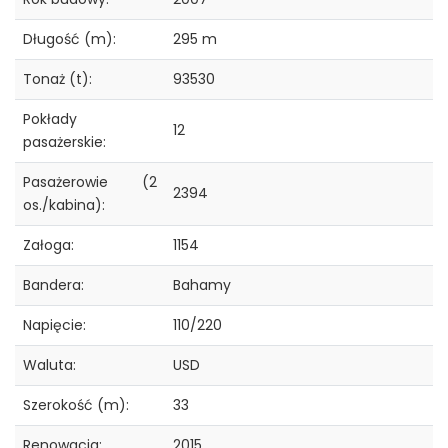
Długość (m):
295 m
Tonaż (t):
93530
Pokłady
12
pasażerskie:
Pasażerowie (2
2394
os./kabina):
Załoga:
1154
Bandera:
Bahamy
Napięcie:
110/220
Waluta:
USD
Szerokość (m):
33
Renowacja:
2015