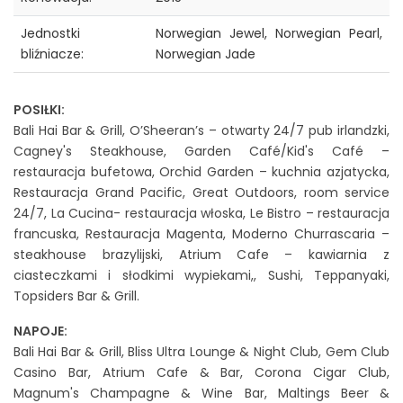
Jednostki
Norwegian Jewel, Norwegian Pearl,
bliźniacze:
Norwegian Jade
POSIŁKI:
Bali Hai Bar & Grill, O’Sheeran’s – otwarty 24/7 pub irlandzki,
Cagney's Steakhouse, Garden Café/Kid's Café –
restauracja bufetowa, Orchid Garden – kuchnia azjatycka,
Restauracja Grand Pacific, Great Outdoors, room service
24/7, La Cucina- restauracja włoska, Le Bistro – restauracja
francuska, Restauracja Magenta, Moderno Churrascaria –
steakhouse brazylijski, Atrium Cafe – kawiarnia z
ciasteczkami i słodkimi wypiekami,, Sushi, Teppanyaki,
Topsiders Bar & Grill.
NAPOJE:
Bali Hai Bar & Grill, Bliss Ultra Lounge & Night Club, Gem Club
Casino Bar, Atrium Cafe & Bar, Corona Cigar Club,
Magnum's Champagne & Wine Bar, Maltings Beer &