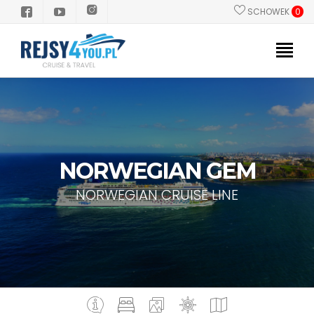
SCHOWEK
0
PROMOCJE
POLSKI PILOT
STATKI
NORWEGIAN GEM
KIERUNKI
NORWEGIAN CRUISE LINE
GRUPY/INCENTIVE
INFORMACJE PRAKTYCZNE
Dlaczego Rejs?
Zanim popłyniesz