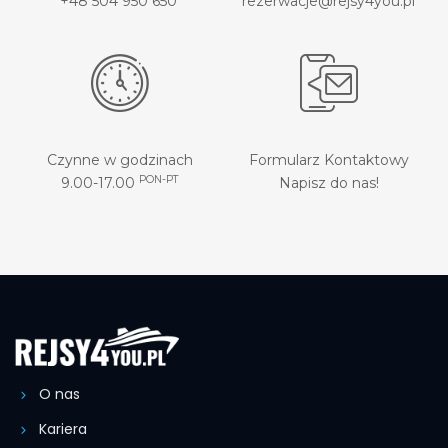
+48 504 950 650
rezerwacje@rejsy4you.pl
Czynne w godzinach
Formularz Kontaktowy
PON-PT
9.00-17.00
Napisz do nas!
O nas
Kariera