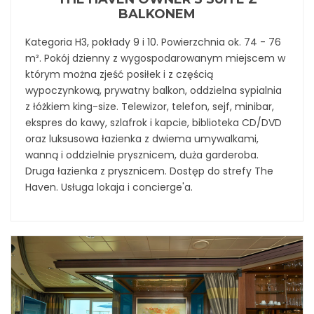
BALKONEM
Kategoria H3, pokłady 9 i 10. Powierzchnia ok. 74 - 76
m². Pokój dzienny z wygospodarowanym miejscem w
którym można zjeść posiłek i z częścią
wypoczynkową, prywatny balkon, oddzielna sypialnia
z łóżkiem king-size. Telewizor, telefon, sejf, minibar,
ekspres do kawy, szlafrok i kapcie, biblioteka CD/DVD
oraz luksusowa łazienka z dwiema umywalkami,
wanną i oddzielnie prysznicem, duża garderoba.
Druga łazienka z prysznicem. Dostęp do strefy The
Haven. Usługa lokaja i concierge'a.