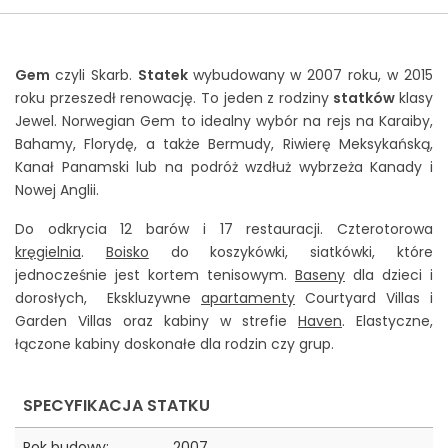
Jak zarezerwować rejs?
Gem
czyli Skarb.
Statek
wybudowany w 2007 roku, w 2015
KONTAKT
roku przeszedł renowację. To jeden z rodziny
statków
klasy
Jewel. Norwegian Gem to idealny wybór na rejs na Karaiby,
Bahamy, Florydę, a także Bermudy, Riwierę Meksykańską,
Kanał Panamski lub na podróż wzdłuż wybrzeża Kanady i
Nowej Anglii.
Do odkrycia 12 barów i 17 restauracji. Czterotorowa
kręgielnia
.
Boisko
do koszykówki, siatkówki, które
jednocześnie jest kortem tenisowym.
Baseny
dla dzieci i
dorosłych, Ekskluzywne
apartamenty
Courtyard Villas i
Garden Villas oraz kabiny w strefie
Haven
. Elastyczne,
łączone kabiny doskonałe dla rodzin czy grup.
SPECYFIKACJA STATKU
Rok budowy:
2007