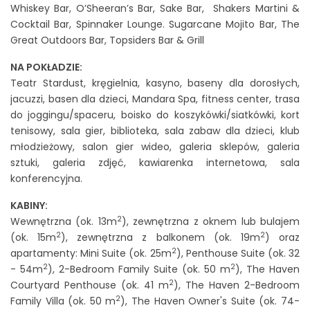
Whiskey Bar, O’Sheeran’s Bar, Sake Bar, Shakers Martini &
Cocktail Bar, Spinnaker Lounge. Sugarcane Mojito Bar, The
Great Outdoors Bar, Topsiders Bar & Grill
NA POKŁADZIE:
Teatr Stardust, kręgielnia, kasyno, baseny dla dorosłych,
jacuzzi, basen dla dzieci, Mandara Spa, fitness center, trasa
do joggingu/spaceru, boisko do koszykówki/siatkówki, kort
tenisowy, sala gier, biblioteka, sala zabaw dla dzieci, klub
młodzieżowy, salon gier wideo, galeria sklepów, galeria
sztuki, galeria zdjęć, kawiarenka internetowa, sala
konferencyjna.
KABINY:
2
Wewnętrzna (ok. 13m
), zewnętrzna z oknem lub bulajem
2
2
(ok. 15m
), zewnętrzna z balkonem (ok. 19m
) oraz
2
apartamenty: Mini Suite (ok. 25m
), Penthouse Suite (ok. 32
2
2
- 54m
), 2-Bedroom Family Suite (ok. 50 m
), The Haven
2
Courtyard Penthouse (ok. 41 m
), The Haven 2-Bedroom
2
Family Villa (ok. 50 m
), The Haven Owner's Suite (ok. 74-