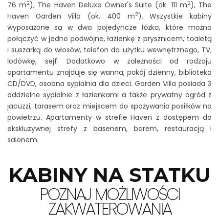
2
2
76 m
), The Haven Deluxe Owner's Suite (ok. 111 m
), The
2
Haven Garden Villa (ok. 400 m
). Wszystkie kabiny
wyposażone są w dwa pojedyncze łóżka, które można
połączyć w jedno podwójne, łazienkę z prysznicem, toaletą
i suszarką do włosów, telefon do użytku wewnętrznego, TV,
lodówkę, sejf. Dodatkowo w zależności od rodzaju
apartamentu znajduje się wanna, pokój dzienny, biblioteka
CD/DVD, osobna sypialnia dla dzieci. Garden Villa posiada 3
oddzielne sypialnie z łazienkami a także prywatny ogród z
jacuzzi, tarasem oraz miejscem do spożywania posiłków na
powietrzu. Apartamenty w strefie Haven z dostępem do
ekskluzywnej strefy z basenem, barem, restauracją i
salonem.
KABINY NA STATKU
POZNAJ MOŻLIWOŚCI
ZAKWATEROWANIA