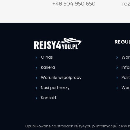
+48 504 950 650
re
REGU
O nas
Waru
Kariera
Info
Warunki współpracy
Poli
Nasi partnerzy
Waru
Kontakt
Opublikowane na stronach rejsy4you.pl informacje i ceny n