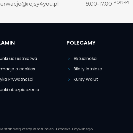
PON-PT
zerwacje@rejsy4you.pl
9.00-17.00
LAMIN
POLECAMY
nki uczestnictwa
Aktualności
rmacje o cookies
Bilety lotnicze
tyka Prywatności
Kursy Walut
nki ubezpieczenia
ie stanowią oferty w rozumieniu kodeksu cywilnego.