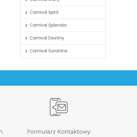
Carnival Spirit
Carnival Splendor
Carnival Destiny
Carnival Sunshine
Carnival Sensation
Carnival Ecstasy
Carnival Imagination
Carnival Fantasy
Carnival Paradise
Carnival Conquest
h
Formularz Kontaktowy