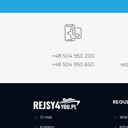
+48 504 950 200
+48 504 950 650
re
REGU
O nas
Waru
Kariera
Info