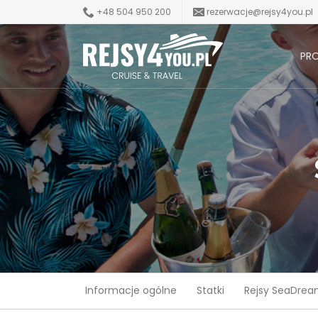
+48 504 950 200
rezerwacje@rejsy4you.pl
PR
Informacje ogólne
Statki
Rejsy SeaDrea