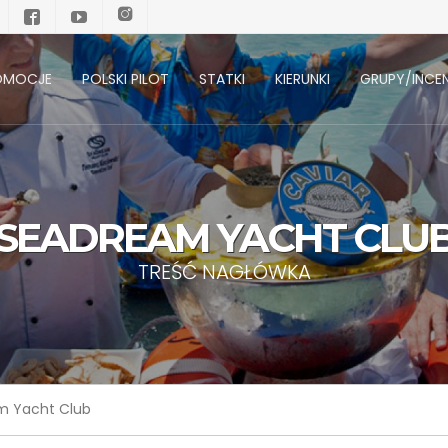
OMOCJE
POLSKI PILOT
STATKI
KIERUNKI
GRUPY/INCEN
SEADREAM YACHT CLU
TREŚĆ NAGŁÓWKA
m Yacht Club