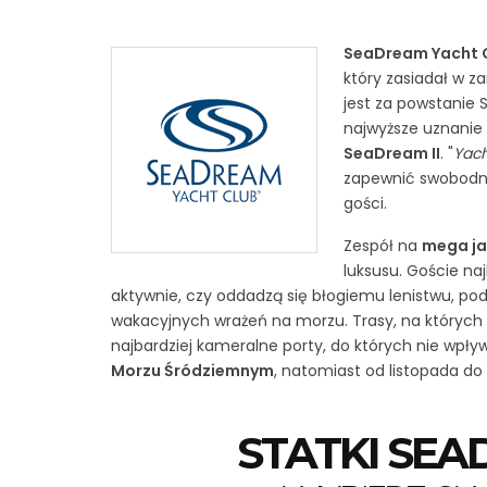
SeaDream Yacht 
który zasiadał w za
jest za powstanie 
najwyższe uznanie 
SeaDream II
. "
Yach
zapewnić swobodne
gości.
Zespół na
mega j
luksusu. Goście naj
aktywnie, czy oddadzą się błogiemu lenistwu, p
wakacyjnych wrażeń na morzu. Trasy, na których 
najbardziej kameralne porty, do których nie wpły
Morzu Śródziemnym
, natomiast od listopada d
STATKI SEA