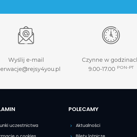
Wyślij e-mail
Czynne w godzinac
PON-PT
zerwacje@rejsy4you.pl
9.00-17.00
LAMIN
POLECAMY
nki uczestnictwa
Aktualności
rmacje o cookies
Bilety lotnicze