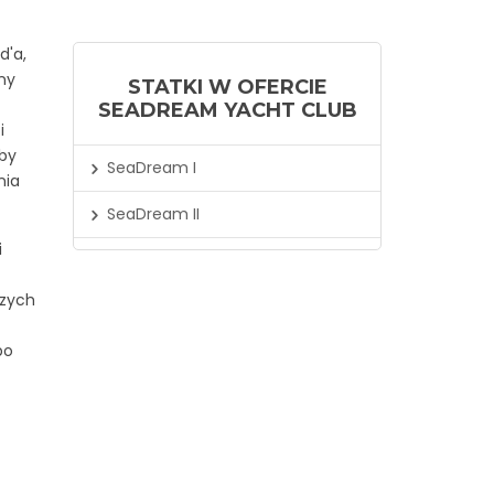
d'a,
lny
STATKI W OFERCIE
SEADREAM YACHT CLUB
i
 by
SeaDream I
nia
SeaDream II
i
szych
po