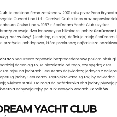
Club
to rodzinna firma założona w 2001 roku przez Pana Brynesta
rządzie Cunard Line Ltd. i Carnival Cruise Lines oraz odpowiedzia
Seabourn Cruise Line w 1987 r. SeaDream Yacht Club uzyskał
branży za swoje dwa innowacyjne bliźniacze jachty:
SeaDream I
ting, not cruising
" (Jachting, nie rejs) definiuje misję SeaDream:
 przeżycia jachtingowe, które przekroczą najśmielsze oczekiwa
achtach
SeaDream zapewnia bezprecedensowy poziom obsługi 
bardziej doceniają to, że niezależnie od tego, czy spędzą czas
odczas rejsu na jachtach SeaDream doświadczą jednych z najlep
operują jachty SeaDream, zaprojektowane są tak, by odwiedzić
wają większe statki. Od maja do października oba jachty pływają 
o kwietnia odbywają rejsy po turkusowych wodach
Karaibów
.
DREAM YACHT CLUB