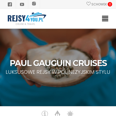
SCHOWEK
0
PROMOCJE
POLSKI PILOT
STATKI
PAUL GAUGUIN CRUISES
KIERUNKI
LUKSUSOWE REJSY W POLINEZYJSKIM STYLU
GRUPY/INCENTIVE
INFORMACJE PRAKTYCZNE
Dlaczego Rejs?
Zanim popłyniesz