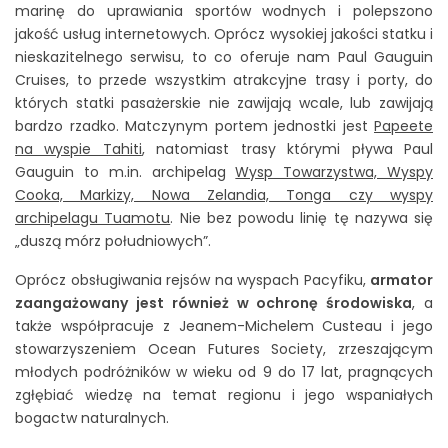
marinę do uprawiania sportów wodnych i polepszono
jakość usług internetowych. Oprócz wysokiej jakości statku i
nieskazitelnego serwisu, to co oferuje nam Paul Gauguin
Cruises, to przede wszystkim atrakcyjne trasy i porty, do
których statki pasażerskie nie zawijają wcale, lub zawijają
bardzo rzadko. Matczynym portem jednostki jest
Papeete
na wyspie Tahiti
, natomiast trasy którymi pływa Paul
Gauguin to m.in. archipelag
Wysp Towarzystwa, Wyspy
Cooka, Markizy, Nowa Zelandia, Tonga czy wyspy
archipelagu Tuamotu
. Nie bez powodu linię tę nazywa się
„duszą mórz południowych”.
Oprócz obsługiwania rejsów na wyspach Pacyfiku,
armator
zaangażowany jest również w ochronę środowiska
, a
także współpracuje z Jeanem-Michelem Custeau i jego
stowarzyszeniem Ocean Futures Society, zrzeszającym
młodych podróżników w wieku od 9 do 17 lat, pragnących
zgłębiać wiedzę na temat regionu i jego wspaniałych
bogactw naturalnych.