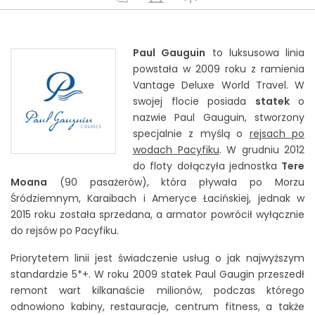
Jak zarezerwować rejs?
Paul Gauguin
to luksusowa linia
KONTAKT
powstała w 2009 roku z ramienia
Vantage Deluxe World Travel. W
swojej flocie posiada
statek
o
nazwie Paul Gauguin, stworzony
specjalnie z myślą o
rejsach po
wodach Pacyfiku
. W grudniu 2012
do floty dołączyła jednostka
Tere
Moana
(90 pasażerów), która pływała po Morzu
Śródziemnym, Karaibach i Ameryce Łacińskiej, jednak w
2015 roku została sprzedana, a armator powrócił wyłącznie
do rejsów po Pacyfiku.
Priorytetem linii jest świadczenie usług o jak najwyższym
standardzie 5*+. W roku 2009 statek Paul Gaugin przeszedł
remont wart kilkanaście milionów, podczas którego
odnowiono kabiny, restauracje, centrum fitness, a także