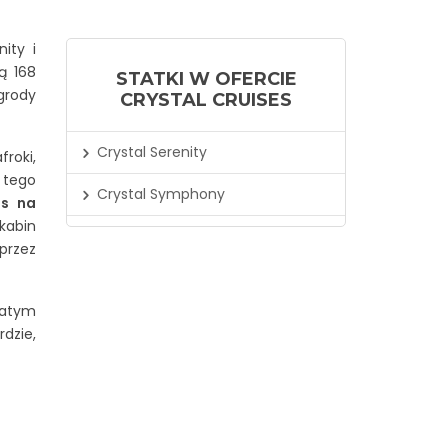
nity i
ą 168
STATKI W OFERCIE
grody
CRYSTAL CRUISES
Crystal Serenity
roki,
 tego
Crystal Symphony
js na
 kabin
przez
gatym
dzie,