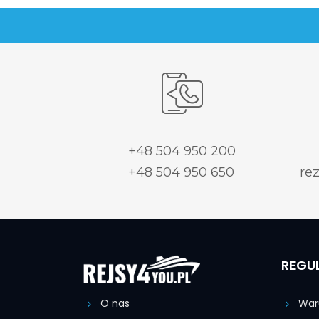
+48 504 950 200
+48 504 950 650
re
REGU
O nas
Waru