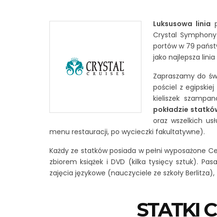
Luksusowa linia
p
Crystal Symphony.
portów w 79 państ
jako najlepsza lini
Zapraszamy do świa
pościel z egipski
kieliszek szampan
pokładzie statkó
oraz wszelkich us
menu restauracji, po wycieczki fakultatywne).
Każdy ze statków posiada w pełni wyposażone Cen
zbiorem książek i DVD (kilka tysięcy sztuk). Pa
zajęcia językowe (nauczyciele ze szkoły Berlitza),
STATKI 