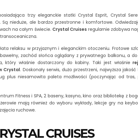
osiadająca trzy eleganckie statki Crystal Esprit, Crystal Sere
 Są nieduże, ale bardzo przestronne i komfortowe. Odwiedzaj
wach na całym świecie.
Crystal Cruises
regularnie zdobywa na
a transoceaniczna.
ta relaksu w przyjaznym i eleganckim otoczeniu. Frotowe szlaf
ej bawełny, zachód słońca oglądany z prywatnego balkonu, a do
a, który właśnie dostarczony do kabiny. Taki jest właśnie
re
w Crystal
. Doskonały serwis, dużo przestrzeni, najwyższa jakość
ług plus niesamowita paleta możliwości (poczynając od tras, 
trum Fitness i SPA, 2 baseny, kasyno, kino oraz bibliotekę z bo
sażerowie mają również do wyboru wykłady, lekcje gry na keybor
 zajęcia ruchowe.
CRYSTAL CRUISES