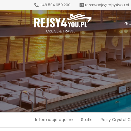
+48 504 950 200
rezerwacje@rejsy4you.pl
PR
Informacje ogólne
Statki
Rejsy Crystal C