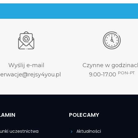
Wyślij e-mail
Czynne w godzinac
PON-PT
zerwacje@rejsy4you.pl
9.00-17.00
LAMIN
POLECAMY
nki uczestnictwa
Aktualności