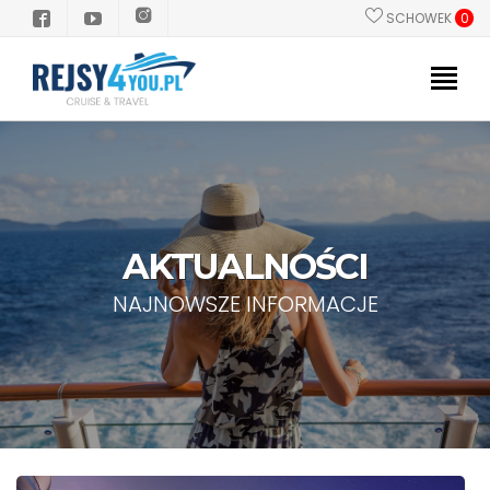
SCHOWEK
0
PROMOCJE
POLSKI PILOT
STATKI
AKTUALNOŚCI
KIERUNKI
NAJNOWSZE INFORMACJE
GRUPY/INCENTIVE
INFORMACJE PRAKTYCZNE
Dlaczego Rejs?
Zanim popłyniesz